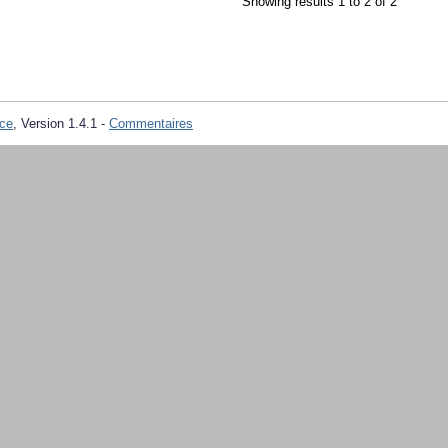
Showing results 1 to 2 of 2
ce
, Version 1.4.1 -
Commentaires