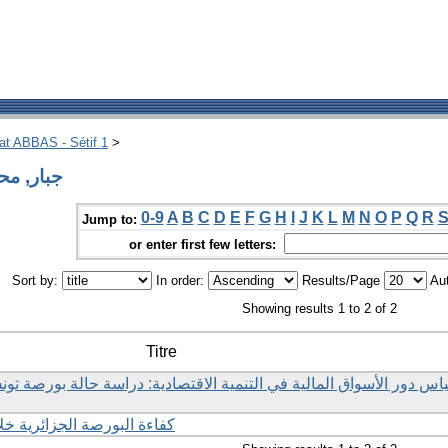
hat ABBAS - Sétif 1
>
 Author جبار, محفوظ
0-9
A
B
C
D
E
F
G
H
I
J
K
L
M
N
O
P
Q
R
Jump to:
or enter first few letters:
Sort by:
In order:
Results/Page
Aut
Showing results 1 to 2 of 2
Titre
كفاءة البورصة الجزائرية خلال الفت