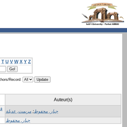
S
T
U
V
W
X
Y
Z
hors/Record:
Auteur(s)
مريمت, عديلة
;
جبار, محفوظ
جبار, محفوظ