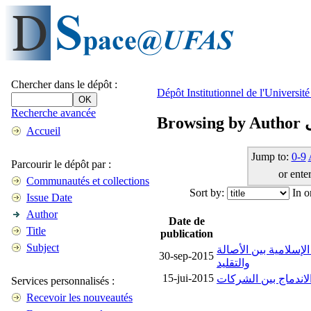
Chercher dans le dépôt :
Dépôt Institutionnel de l'Universi
Recherche avancée
B
Accueil
Jump to:
0-9
Parcourir le dépôt par :
or enter
Communautés et collections
Sort by:
In o
Issue Date
Author
Date de
Title
publication
Subject
لإسلامية بين الأصالة
30-sep-2015
والتقليد
15-jui-2015
لاندماج بين الشركات
Services personnalisés :
Recevoir les nouveautés