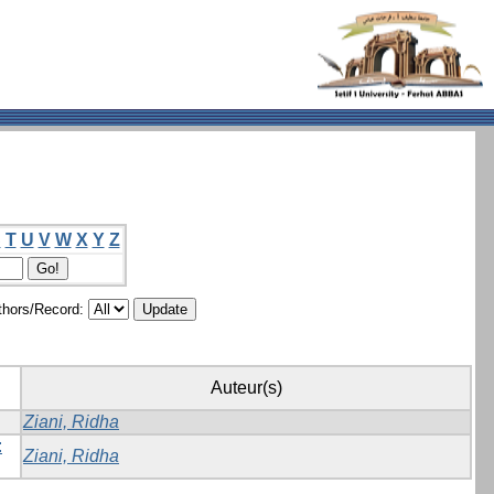
S
T
U
V
W
X
Y
Z
hors/Record:
Auteur(s)
Ziani, Ridha
:
Ziani, Ridha