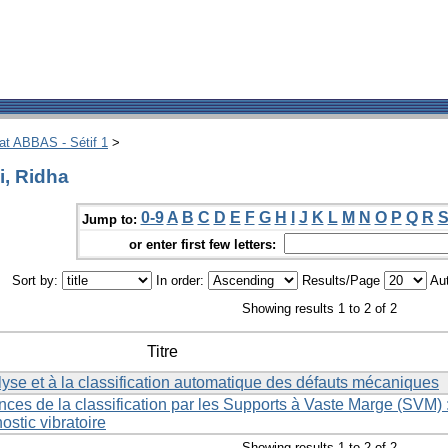
hat ABBAS - Sétif 1
>
i, Ridha
0-9
A
B
C
D
E
F
G
H
I
J
K
L
M
N
O
P
Q
R
Jump to:
or enter first few letters:
Sort by:
In order:
Results/Page
Aut
Showing results 1 to 2 of 2
Titre
alyse et à la classification automatique des défauts mécaniques
ces de la classification par les Supports à Vaste Marge (SVM) 
ostic vibratoire
Showing results 1 to 2 of 2