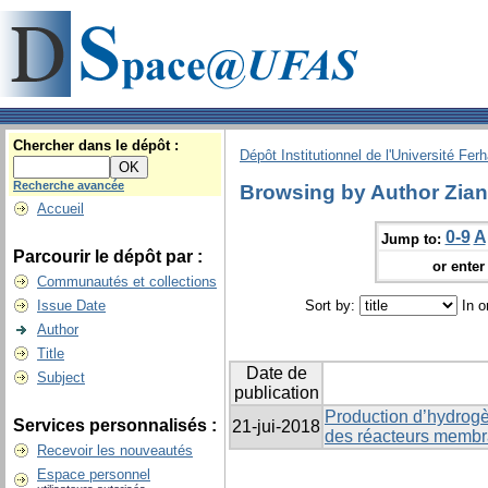
Chercher dans le dépôt :
Dépôt Institutionnel de l'Université Fer
Recherche avancée
Browsing by Author Ziane
Accueil
0-9
A
Jump to:
Parcourir le dépôt par :
or enter 
Communautés et collections
Issue Date
Sort by:
In o
Author
Title
Date de
Subject
publication
Production d’hydrogè
Services personnalisés :
21-jui-2018
des réacteurs membr
Recevoir les nouveautés
Espace personnel