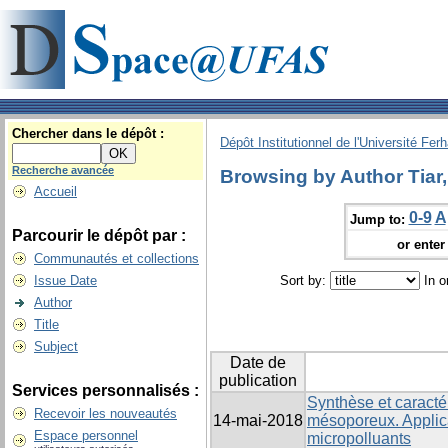
Chercher dans le dépôt :
Dépôt Institutionnel de l'Université Fer
Recherche avancée
Browsing by Author Tiar,
Accueil
0-9
A
Jump to:
Parcourir le dépôt par :
or enter 
Communautés et collections
Issue Date
Sort by:
In o
Author
Title
Subject
Date de
publication
Services personnalisés :
Synthèse et caracté
Recevoir les nouveautés
14-mai-2018
mésoporeux. Applica
Espace personnel
micropolluants