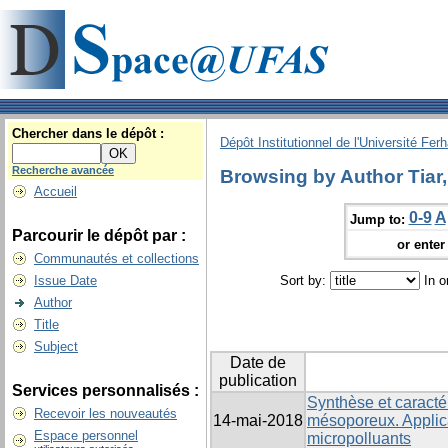
Chercher dans le dépôt :
Dépôt Institutionnel de l'Université Fer
Recherche avancée
Browsing by Author Tiar,
Accueil
0-9
A
Jump to:
Parcourir le dépôt par :
or enter 
Communautés et collections
Issue Date
Sort by:
In o
Author
Title
Subject
Date de
publication
Services personnalisés :
Synthèse et caracté
Recevoir les nouveautés
14-mai-2018
mésoporeux. Applica
Espace personnel
micropolluants