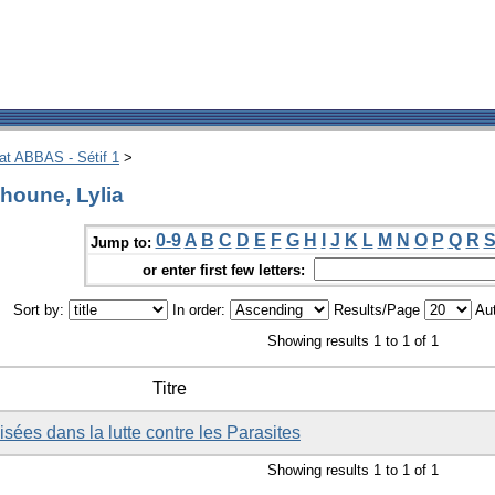
hat ABBAS - Sétif 1
>
houne, Lylia
0-9
A
B
C
D
E
F
G
H
I
J
K
L
M
N
O
P
Q
R
Jump to:
or enter first few letters:
Sort by:
In order:
Results/Page
Aut
Showing results 1 to 1 of 1
Titre
isées dans la lutte contre les Parasites
Showing results 1 to 1 of 1