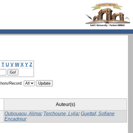
S
T
U
V
W
X
Y
Z
hors/Record:
Auteur(s)
Oubouaou, Alima
;
Terchoune, Lylia
;
Guettaf, Sofiane
Encadreur