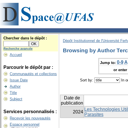
Chercher dans le dépôt :
Dépôt Institutionnel de l'Université Fer
Recherche avancée
Browsing by Author Terc
Accueil
0-9
A
Jump to:
Parcourir le dépôt par :
or enter 
Communautés et collections
Issue Date
Sort by:
In o
Author
Title
Date de
Subject
publication
Les Technologies Utili
Services personnalisés :
2024
Parasites
Recevoir les nouveautés
Espace personnel