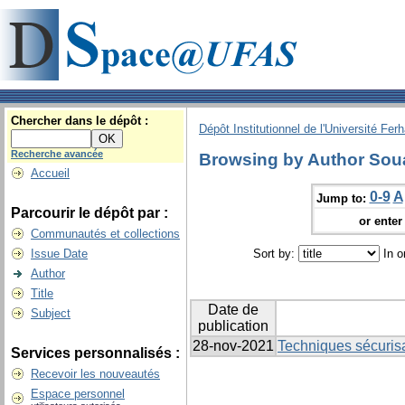
Chercher dans le dépôt :
Dépôt Institutionnel de l'Université Fer
Recherche avancée
Browsing by Author Sou
Accueil
0-9
A
Jump to:
Parcourir le dépôt par :
or enter 
Communautés et collections
Issue Date
Sort by:
In o
Author
Title
Date de
Subject
publication
28-nov-2021
Techniques sécuris
Services personnalisés :
Recevoir les nouveautés
Espace personnel