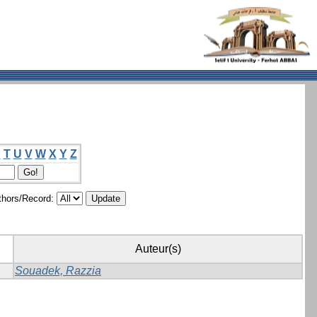
S
T
U
V
W
X
Y
Z
hors/Record:
Auteur(s)
Souadek, Razzia