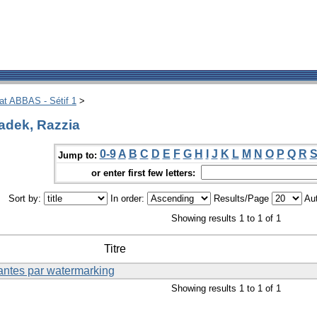
hat ABBAS - Sétif 1
>
adek, Razzia
0-9
A
B
C
D
E
F
G
H
I
J
K
L
M
N
O
P
Q
R
Jump to:
or enter first few letters:
Sort by:
In order:
Results/Page
Aut
Showing results 1 to 1 of 1
Titre
antes par watermarking
Showing results 1 to 1 of 1