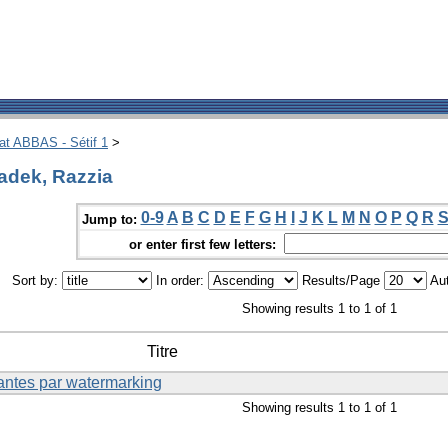
hat ABBAS - Sétif 1
>
adek, Razzia
0-9
A
B
C
D
E
F
G
H
I
J
K
L
M
N
O
P
Q
R
Jump to:
or enter first few letters:
Sort by:
In order:
Results/Page
Aut
Showing results 1 to 1 of 1
Titre
antes par watermarking
Showing results 1 to 1 of 1