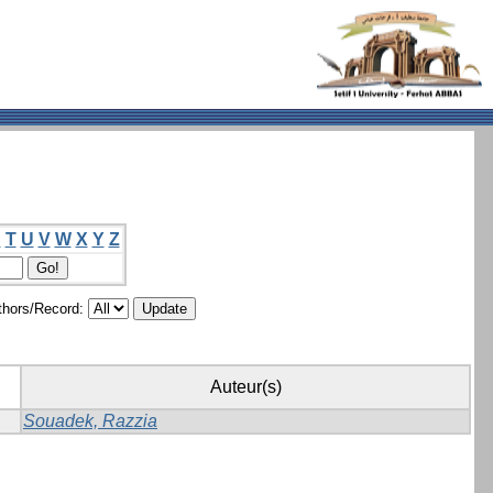
S
T
U
V
W
X
Y
Z
hors/Record:
Auteur(s)
Souadek, Razzia