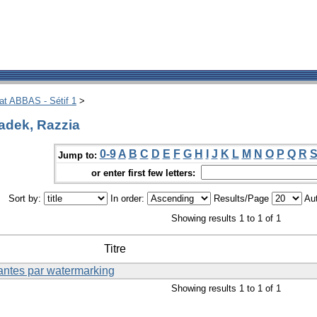
hat ABBAS - Sétif 1
>
adek, Razzia
0-9
A
B
C
D
E
F
G
H
I
J
K
L
M
N
O
P
Q
R
Jump to:
or enter first few letters:
Sort by:
In order:
Results/Page
Aut
Showing results 1 to 1 of 1
Titre
antes par watermarking
Showing results 1 to 1 of 1