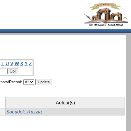
S
T
U
V
W
X
Y
Z
hors/Record:
Auteur(s)
Souadek, Razzia