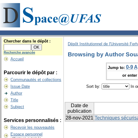
Chercher dans le dépôt :
Dépôt Institutionnel de l'Université Fer
Recherche avancée
Browsing by Author Sou
Accueil
0-9
A
Jump to:
Parcourir le dépôt par :
or enter 
Communautés et collections
Issue Date
Sort by:
In o
Author
Title
Date de
Subject
publication
28-nov-2021
Techniques sécuris
Services personnalisés :
Recevoir les nouveautés
Espace personnel