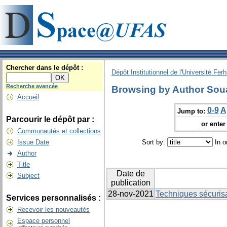
Chercher dans le dépôt :
Dépôt Institutionnel de l'Université Fer
Recherche avancée
Browsing by Author Sou
Accueil
0-9
A
Jump to:
Parcourir le dépôt par :
or enter 
Communautés et collections
Issue Date
Sort by:
In o
Author
Title
Date de
Subject
publication
28-nov-2021
Techniques sécuris
Services personnalisés :
Recevoir les nouveautés
Espace personnel