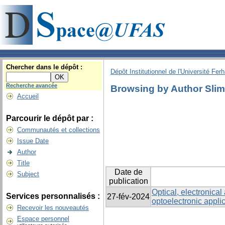
Chercher dans le dépôt :
Dépôt Institutionnel de l'Université Fer
Recherche avancée
Browsing by Author Slim
Accueil
Parcourir le dépôt par :
Communautés et collections
Issue Date
Author
Title
Date de
Subject
publication
Optical, electronical
Services personnalisés :
27-fév-2024
optoelectronic appli
Recevoir les nouveautés
Espace personnel