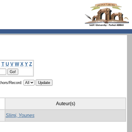
S
T
U
V
W
X
Y
Z
hors/Record:
Auteur(s)
Slimi, Younes