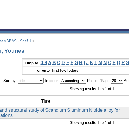
hat ABBAS - Sétif 1
>
i, Younes
0-9
A
B
C
D
E
F
G
H
I
J
K
L
M
N
O
P
Q
R
Jump to:
or enter first few letters:
Sort by:
In order:
Results/Page
Aut
Showing results 1 to 1 of 1
Titre
 and structural study of Scandium Sluminum Nitride alloy for
cations
Showing results 1 to 1 of 1