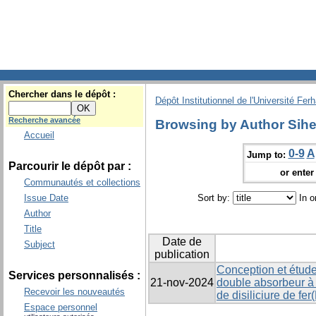
Chercher dans le dépôt :
Dépôt Institutionnel de l'Université Fer
Recherche avancée
Browsing by Author Si
Accueil
0-9
A
Jump to:
Parcourir le dépôt par :
or enter 
Communautés et collections
Issue Date
Sort by:
In o
Author
Title
Date de
Subject
publication
Conception et étude
Services personnalisés :
21-nov-2024
double absorbeur à 
Recevoir les nouveautés
de disiliciure de fer
Espace personnel