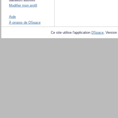
utilisateurs autorisés
Modifier mon profil
Aide
À propos de DSpace
Ce site utilise l'application
DSpace
, Version