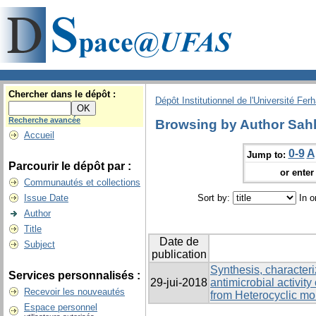
Chercher dans le dépôt :
Dépôt Institutionnel de l'Université Fer
Recherche avancée
Browsing by Author Sahli
Accueil
0-9
A
Jump to:
Parcourir le dépôt par :
or enter 
Communautés et collections
Issue Date
Sort by:
In o
Author
Title
Date de
Subject
publication
Synthesis, characteri
Services personnalisés :
29-jui-2018
antimicrobial activit
Recevoir les nouveautés
from Heterocyclic mo
Espace personnel