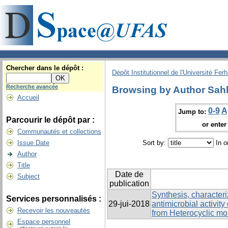
Chercher dans le dépôt :
Dépôt Institutionnel de l'Université Fer
Recherche avancée
Browsing by Author Sahli
Accueil
0-9
A
Jump to:
Parcourir le dépôt par :
or enter 
Communautés et collections
Issue Date
Sort by:
In o
Author
Title
Date de
Subject
publication
Synthesis, characteri
Services personnalisés :
29-jui-2018
antimicrobial activit
Recevoir les nouveautés
from Heterocyclic mo
Espace personnel