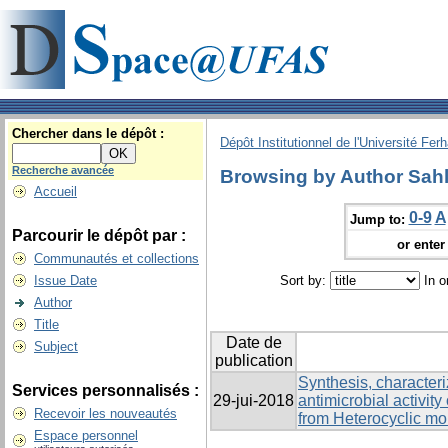
Chercher dans le dépôt :
Dépôt Institutionnel de l'Université Fer
Recherche avancée
Browsing by Author Sahli
Accueil
0-9
A
Jump to:
Parcourir le dépôt par :
or enter 
Communautés et collections
Issue Date
Sort by:
In o
Author
Title
Date de
Subject
publication
Synthesis, characteri
Services personnalisés :
29-jui-2018
antimicrobial activit
Recevoir les nouveautés
from Heterocyclic mo
Espace personnel