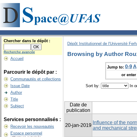
Chercher dans le dépôt :
Dépôt Institutionnel de l'Université Fer
Recherche avancée
Browsing by Author Rou
Accueil
0-9
A
Jump to:
Parcourir le dépôt par :
or enter 
Communautés et collections
Issue Date
Sort by:
In o
Author
Title
Date de
Subject
publication
Services personnalisés :
Influence of the nor
20-jan-2019
Recevoir les nouveautés
and mechanical stren
Espace personnel