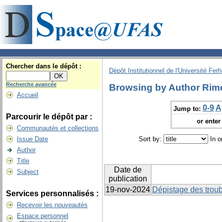
Chercher dans le dépôt :
Dépôt Institutionnel de l'Université Fer
Recherche avancée
Browsing by Author Rime
Accueil
0-9
A
Jump to:
Parcourir le dépôt par :
or enter 
Communautés et collections
Issue Date
Sort by:
In o
Author
Title
Date de
Subject
publication
19-nov-2024
Dépistage des troub
Services personnalisés :
Recevoir les nouveautés
Espace personnel