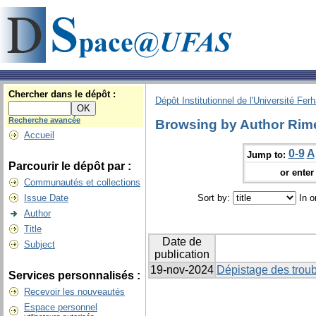
Chercher dans le dépôt :
Dépôt Institutionnel de l'Université Fer
Recherche avancée
Browsing by Author Rime
Accueil
0-9
A
Jump to:
Parcourir le dépôt par :
or enter 
Communautés et collections
Issue Date
Sort by:
In o
Author
Title
Date de
Subject
publication
19-nov-2024
Dépistage des troub
Services personnalisés :
Recevoir les nouveautés
Espace personnel