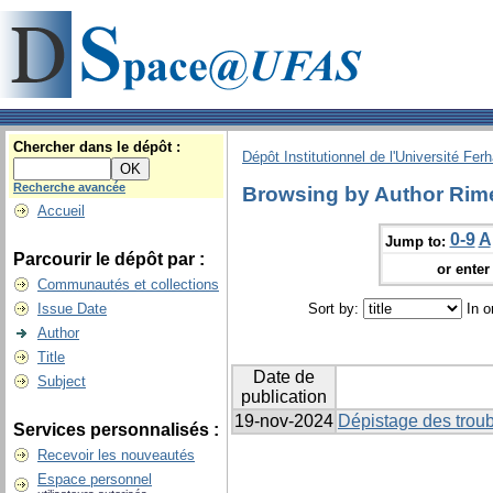
Chercher dans le dépôt :
Dépôt Institutionnel de l'Université Fer
Recherche avancée
Browsing by Author Rime
Accueil
0-9
A
Jump to:
Parcourir le dépôt par :
or enter 
Communautés et collections
Issue Date
Sort by:
In o
Author
Title
Date de
Subject
publication
19-nov-2024
Dépistage des troub
Services personnalisés :
Recevoir les nouveautés
Espace personnel