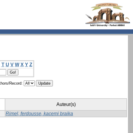
S
T
U
V
W
X
Y
Z
hors/Record:
Auteur(s)
Rimel, ferdousse, kacemi braika