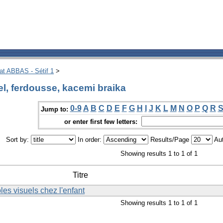
hat ABBAS - Sétif 1
>
l, ferdousse, kacemi braika
0-9
A
B
C
D
E
F
G
H
I
J
K
L
M
N
O
P
Q
R
Jump to:
or enter first few letters:
Sort by:
In order:
Results/Page
Aut
Showing results 1 to 1 of 1
Titre
les visuels chez l'enfant
Showing results 1 to 1 of 1