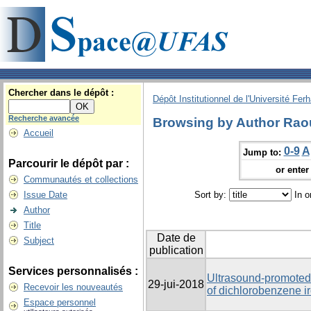
Chercher dans le dépôt :
Dépôt Institutionnel de l'Université Fer
Recherche avancée
Browsing by Author Rao
Accueil
0-9
A
Jump to:
Parcourir le dépôt par :
or enter 
Communautés et collections
Issue Date
Sort by:
In o
Author
Title
Date de
Subject
publication
Services personnalisés :
Ultrasound-promoted 
29-jui-2018
Recevoir les nouveautés
of dichlorobenzene i
Espace personnel