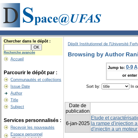
Chercher dans le dépôt :
Dépôt Institutionnel de l'Université Fer
Recherche avancée
Browsing by Author Rani
Accueil
0-9
A
Jump to:
Parcourir le dépôt par :
or enter 
Communautés et collections
Issue Date
Sort by:
In o
Author
Title
Date de
Subject
publication
Etude et caractérisat
Services personnalisés :
6-jan-2025
la rampe d'injection 
Recevoir les nouveautés
d'injectin a un moteur
Espace personnel