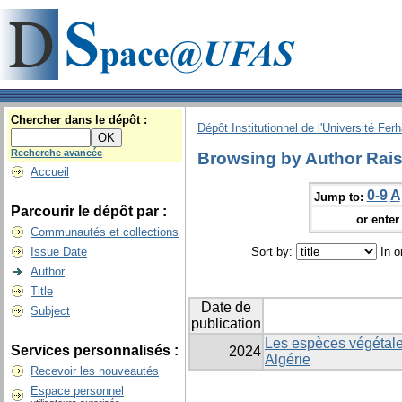
Chercher dans le dépôt :
Dépôt Institutionnel de l'Université Fer
Recherche avancée
Browsing by Author Rai
Accueil
0-9
A
Jump to:
Parcourir le dépôt par :
or enter 
Communautés et collections
Issue Date
Sort by:
In o
Author
Title
Date de
Subject
publication
Les espèces végétale
Services personnalisés :
2024
Algérie
Recevoir les nouveautés
Espace personnel