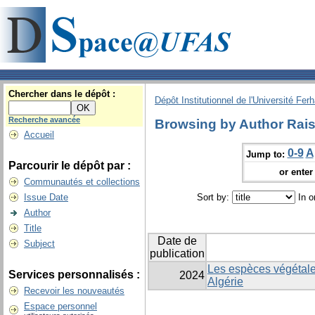
Chercher dans le dépôt :
Dépôt Institutionnel de l'Université Fer
Recherche avancée
Browsing by Author Rai
Accueil
0-9
A
Jump to:
Parcourir le dépôt par :
or enter 
Communautés et collections
Issue Date
Sort by:
In o
Author
Title
Date de
Subject
publication
Les espèces végétale
Services personnalisés :
2024
Algérie
Recevoir les nouveautés
Espace personnel