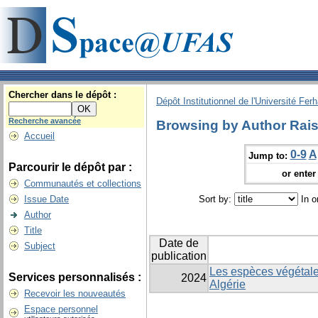
Chercher dans le dépôt :
Dépôt Institutionnel de l'Université Fer
Recherche avancée
Browsing by Author Rai
Accueil
0-9
A
Jump to:
Parcourir le dépôt par :
or enter 
Communautés et collections
Issue Date
Sort by:
In o
Author
Title
Date de
Subject
publication
Les espèces végétale
Services personnalisés :
2024
Algérie
Recevoir les nouveautés
Espace personnel