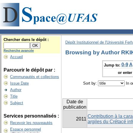
Chercher dans le dépôt :
Dépôt Institutionnel de l'Université Fer
Recherche avancée
Browsing by Author RKI
Accueil
0-9
A
Jump to:
Parcourir le dépôt par :
or enter 
Communautés et collections
Issue Date
Sort by:
In o
Author
Title
Date de
Subject
publication
Services personnalisés :
Contribution à la cara
2011
argiles du Crétacé inf
Recevoir les nouveautés
Espace personnel