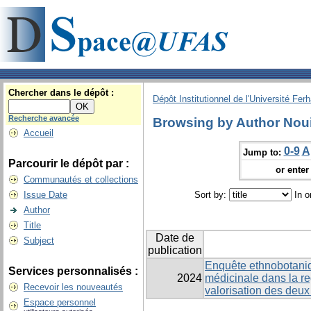
Chercher dans le dépôt :
Dépôt Institutionnel de l'Université Fer
Recherche avancée
Browsing by Author Nou
Accueil
0-9
A
Jump to:
Parcourir le dépôt par :
or enter 
Communautés et collections
Issue Date
Sort by:
In o
Author
Title
Date de
Subject
publication
Enquête ethnobotaniq
Services personnalisés :
2024
médicinale dans la re
Recevoir les nouveautés
valorisation des deux
Espace personnel