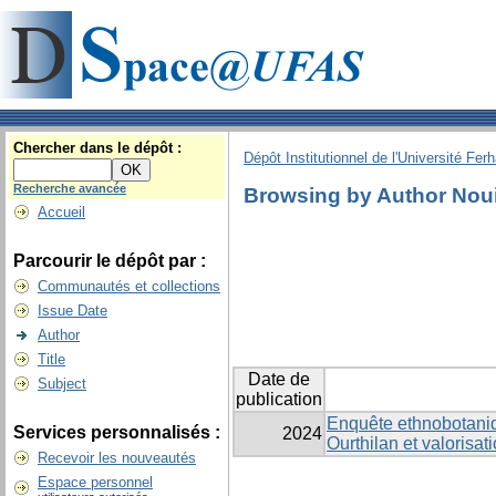
Chercher dans le dépôt :
Dépôt Institutionnel de l'Université Fer
Recherche avancée
Browsing by Author Nou
Accueil
Parcourir le dépôt par :
Communautés et collections
Issue Date
Author
Title
Date de
Subject
publication
Enquête ethnobotaniqu
Services personnalisés :
2024
Ourthilan et valorisa
Recevoir les nouveautés
Espace personnel