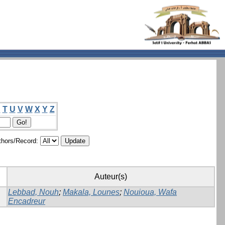
S
T
U
V
W
X
Y
Z
hors/Record:
Auteur(s)
Lebbad, Nouh
;
Makala, Lounes
;
Nouioua, Wafa
Encadreur