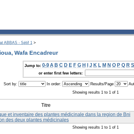
hat ABBAS - Sétif 1
>
ioua, Wafa Encadreur
0-9
A
B
C
D
E
F
G
H
I
J
K
L
M
N
O
P
Q
R
Jump to:
or enter first few letters:
Sort by:
In order:
Results/Page
Aut
Showing results 1 to 1 of 1
Titre
e et inventaire des plantes médicinale dans la region de Bni
tion des deux plantes médicinales
Showing results 1 to 1 of 1