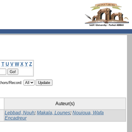
S
T
U
V
W
X
Y
Z
hors/Record:
Auteur(s)
Lebbad, Nouh
;
Makala, Lounes
;
Nouioua, Wafa
Encadreur