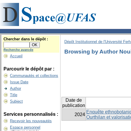
Chercher dans le dépôt :
Dépôt Institutionnel de l'Université Fer
Recherche avancée
Browsing by Author Nou
Accueil
Parcourir le dépôt par :
Communautés et collections
Issue Date
Author
Title
Date de
Subject
publication
Enquête ethnobotaniqu
Services personnalisés :
2024
Ourthilan et valorisa
Recevoir les nouveautés
Espace personnel