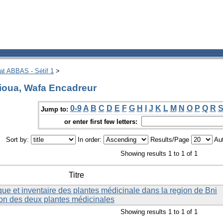
hat ABBAS - Sétif 1
>
ioua, Wafa Encadreur
0-9
A
B
C
D
E
F
G
H
I
J
K
L
M
N
O
P
Q
R
Jump to:
or enter first few letters:
Sort by:
In order:
Results/Page
Aut
Showing results 1 to 1 of 1
Titre
e et inventaire des plantes médicinale dans la region de Bni
tion des deux plantes médicinales
Showing results 1 to 1 of 1