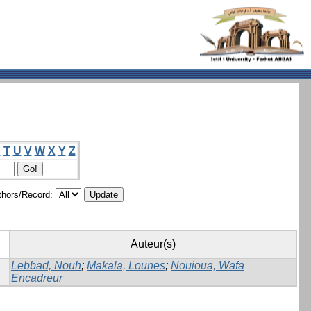
S
T
U
V
W
X
Y
Z
hors/Record:
Auteur(s)
Lebbad, Nouh
;
Makala, Lounes
;
Nouioua, Wafa
Encadreur