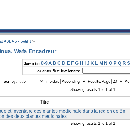
hat ABBAS - Sétif 1
>
ioua, Wafa Encadreur
0-9
A
B
C
D
E
F
G
H
I
J
K
L
M
N
O
P
Q
R
Jump to:
or enter first few letters:
Sort by:
In order:
Results/Page
Aut
Showing results 1 to 1 of 1
Titre
e et inventaire des plantes médicinale dans la region de Bni
tion des deux plantes médicinales
Showing results 1 to 1 of 1