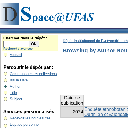
Chercher dans le dépôt :
Dépôt Institutionnel de l'Université Fer
Recherche avancée
Browsing by Author Nou
Accueil
Parcourir le dépôt par :
Communautés et collections
Issue Date
Author
Title
Date de
Subject
publication
Enquête ethnobotaniqu
Services personnalisés :
2024
Ourthilan et valorisa
Recevoir les nouveautés
Espace personnel