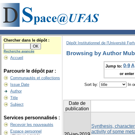
Chercher dans le dépôt :
Dépôt Institutionnel de l'Université Fer
Recherche avancée
Browsing by Author Mu
Accueil
0-9
A
Jump to:
Parcourir le dépôt par :
or enter 
Communautés et collections
Issue Date
Sort by:
In o
Author
Title
Date de
Subject
publication
Services personnalisés :
Recevoir les nouveautés
Synthesis, characteri
Espace personnel
activity of some meta
20-jan-2019