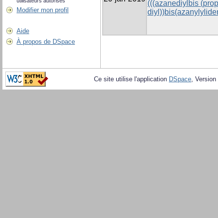
utilisateurs autorisés
(((azanediylbis (pro
Modifier mon profil
diyl))bis(azanylylid
Aide
À propos de DSpace
Ce site utilise l'application
DSpace
, Version