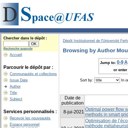
Chercher dans le dépôt :
Dépôt Institutionnel de l'Université Fer
Recherche avancée
Browsing by Author Mou
Accueil
0-9
A
Jump to:
Parcourir le dépôt par :
or enter 
Communautés et collections
Issue Date
Sort by:
In o
Author
Title
Date de
Subject
publication
Optimal power flow s
Services personnalisés :
8-jui-2021
methods in smart gri
Recevoir les nouveautés
Optimisation de l’éc
Espace personnel
méthode métaheuristi