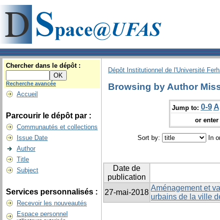
Chercher dans le dépôt :
Dépôt Institutionnel de l'Université Fer
Recherche avancée
Browsing by Author Miss
Accueil
0-9
A
Jump to:
Parcourir le dépôt par :
or enter 
Communautés et collections
Issue Date
Sort by:
In o
Author
Title
Date de
Subject
publication
Aménagement et valo
Services personnalisés :
27-mai-2018
urbains de la ville d
Recevoir les nouveautés
Espace personnel