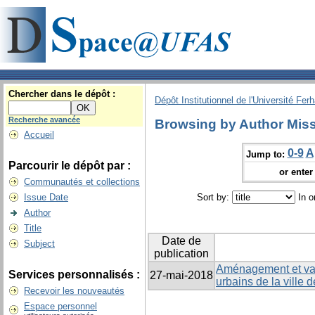
Chercher dans le dépôt :
Dépôt Institutionnel de l'Université Fer
Recherche avancée
Browsing by Author Miss
Accueil
0-9
A
Jump to:
Parcourir le dépôt par :
or enter 
Communautés et collections
Issue Date
Sort by:
In o
Author
Title
Date de
Subject
publication
Aménagement et valo
Services personnalisés :
27-mai-2018
urbains de la ville d
Recevoir les nouveautés
Espace personnel