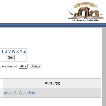
S
T
U
V
W
X
Y
Z
hors/Record:
Auteur(s)
Melouki, Azzedine