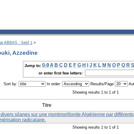
hat ABBAS - Sétif 1
>
uki, Azzedine
0-9
A
B
C
D
E
F
G
H
I
J
K
L
M
N
O
P
Q
R
Jump to:
or enter first few letters:
Sort by:
In order:
Results/Page
Aut
Showing results 1 to 1 of 1
Titre
divers silanes sur une montmorillonite Algérienne par différents
risation radicalaire.
Showing results 1 to 1 of 1