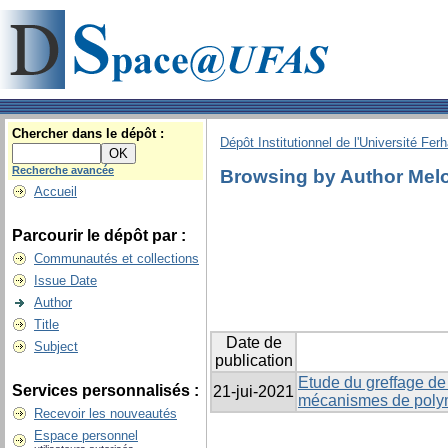
Chercher dans le dépôt :
Dépôt Institutionnel de l'Université Fer
Recherche avancée
Browsing by Author Melo
Accueil
Parcourir le dépôt par :
Communautés et collections
Issue Date
Author
Title
Date de
Subject
publication
Etude du greffage de 
Services personnalisés :
21-jui-2021
mécanismes de polymé
Recevoir les nouveautés
Espace personnel