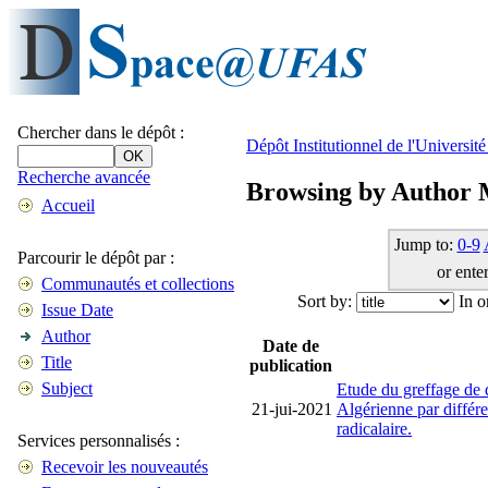
Chercher dans le dépôt :
Dépôt Institutionnel de l'Universi
Recherche avancée
Browsing by Author 
Accueil
Jump to:
0-9
Parcourir le dépôt par :
or enter
Communautés et collections
Sort by:
In o
Issue Date
Author
Date de
Title
publication
Subject
Etude du greffage de 
21-jui-2021
Algérienne par différ
radicalaire.
Services personnalisés :
Recevoir les nouveautés