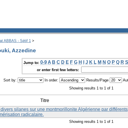
hat ABBAS - Sétif 1
>
uki, Azzedine
0-9
A
B
C
D
E
F
G
H
I
J
K
L
M
N
O
P
Q
R
Jump to:
or enter first few letters:
Sort by:
In order:
Results/Page
Aut
Showing results 1 to 1 of 1
Titre
divers silanes sur une montmorillonite Algérienne par différents
risation radicalaire.
Showing results 1 to 1 of 1