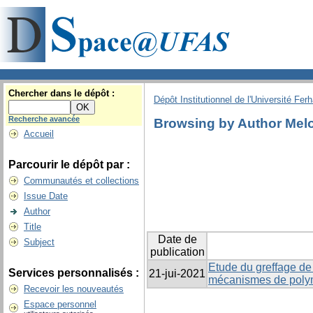
Chercher dans le dépôt :
Dépôt Institutionnel de l'Université Fer
Recherche avancée
Browsing by Author Melo
Accueil
Parcourir le dépôt par :
Communautés et collections
Issue Date
Author
Title
Date de
Subject
publication
Etude du greffage de 
Services personnalisés :
21-jui-2021
mécanismes de polymé
Recevoir les nouveautés
Espace personnel