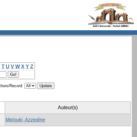
S
T
U
V
W
X
Y
Z
hors/Record:
Auteur(s)
Melouki, Azzedine