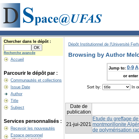
Chercher dans le dépôt :
Dépôt Institutionnel de l'Université Fer
Recherche avancée
Browsing by Author Melo
Accueil
0-9
A
Jump to:
Parcourir le dépôt par :
or enter 
Communautés et collections
Issue Date
Sort by:
In o
Author
Title
Date de
Subject
publication
Etude du greffage de 
Services personnalisés :
21-jui-2021
montmorillonite Algé
Recevoir les nouveautés
de polymérisation rad
Espace personnel