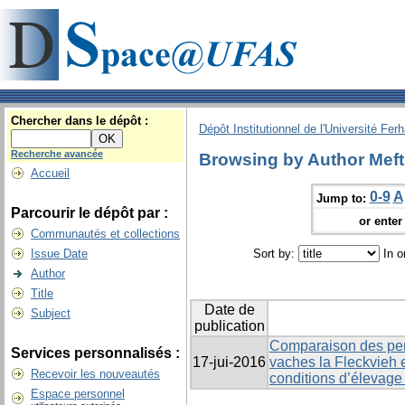
Chercher dans le dépôt :
Dépôt Institutionnel de l'Université Fer
Recherche avancée
Browsing by Author Mefti
Accueil
0-9
A
Jump to:
Parcourir le dépôt par :
or enter 
Communautés et collections
Issue Date
Sort by:
In o
Author
Title
Date de
Subject
publication
Comparaison des per
Services personnalisés :
17-jui-2016
vaches la Fleckvieh 
Recevoir les nouveautés
conditions d’élevage
Espace personnel