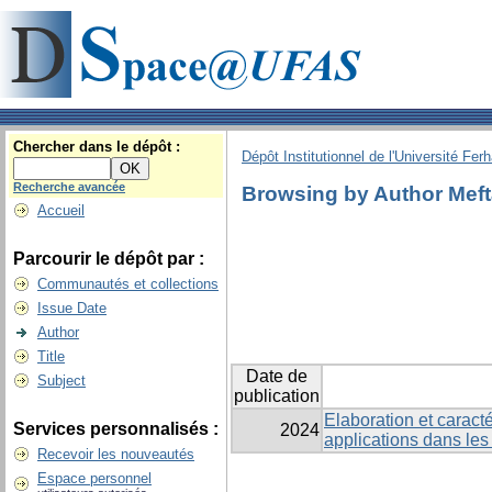
Chercher dans le dépôt :
Dépôt Institutionnel de l'Université Fer
Recherche avancée
Browsing by Author Meft
Accueil
Parcourir le dépôt par :
Communautés et collections
Issue Date
Author
Title
Date de
Subject
publication
Elaboration et caract
Services personnalisés :
2024
applications dans les
Recevoir les nouveautés
Espace personnel