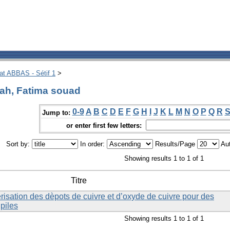
hat ABBAS - Sétif 1
>
ah, Fatima souad
0-9
A
B
C
D
E
F
G
H
I
J
K
L
M
N
O
P
Q
R
Jump to:
or enter first few letters:
Sort by:
In order:
Results/Page
Aut
Showing results 1 to 1 of 1
Titre
érisation des dèpots de cuivre et d’oxyde de cuivre pour des
 piles
Showing results 1 to 1 of 1