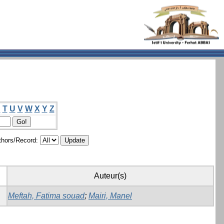
S
T
U
V
W
X
Y
Z
hors/Record:
Auteur(s)
Meftah, Fatima souad
;
Mairi, Manel