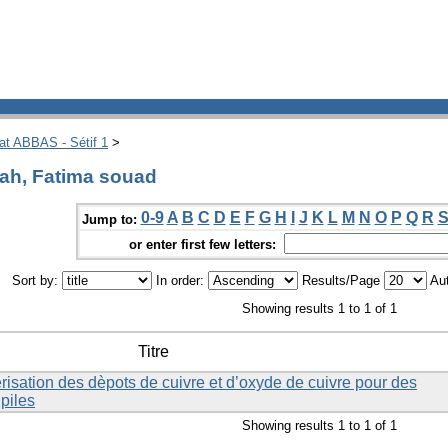
hat ABBAS - Sétif 1
>
ah, Fatima souad
0-9
A
B
C
D
E
F
G
H
I
J
K
L
M
N
O
P
Q
R
Jump to:
or enter first few letters:
Sort by:
In order:
Results/Page
Aut
Showing results 1 to 1 of 1
Titre
érisation des dèpots de cuivre et d’oxyde de cuivre pour des
 piles
Showing results 1 to 1 of 1