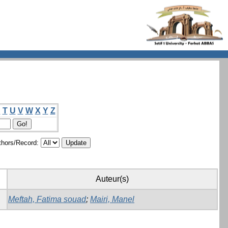
S
T
U
V
W
X
Y
Z
hors/Record:
Auteur(s)
Meftah, Fatima souad
;
Mairi, Manel