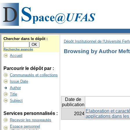
Chercher dans le dépôt :
Dépôt Institutionnel de l'Université Fer
Recherche avancée
Browsing by Author Meft
Accueil
Parcourir le dépôt par :
Communautés et collections
Issue Date
Author
Title
Date de
Subject
publication
Elaboration et caract
Services personnalisés :
2024
applications dans les
Recevoir les nouveautés
Espace personnel