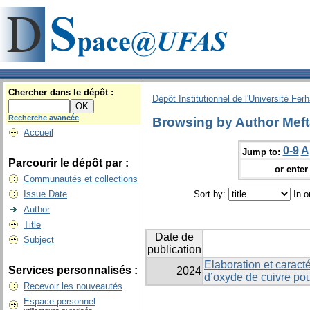
Chercher dans le dépôt :
Dépôt Institutionnel de l'Université Fer
Recherche avancée
Browsing by Author Meft
Accueil
0-9
A
Jump to:
Parcourir le dépôt par :
or enter 
Communautés et collections
Issue Date
Sort by:
In o
Author
Title
Date de
Subject
publication
Elaboration et caracté
Services personnalisés :
2024
d’oxyde de cuivre pou
Recevoir les nouveautés
Espace personnel