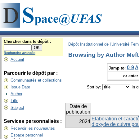
Chercher dans le dépôt :
Dépôt Institutionnel de l'Université Fer
Recherche avancée
Browsing by Author Meft
Accueil
0-9
A
Jump to:
Parcourir le dépôt par :
or enter 
Communautés et collections
Issue Date
Sort by:
In o
Author
Title
Date de
Subject
publication
Elaboration et caracté
Services personnalisés :
2024
d’oxyde de cuivre pou
Recevoir les nouveautés
Espace personnel