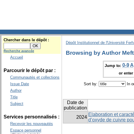
Chercher dans le dépôt :
Dépôt Institutionnel de l'Université Fer
Recherche avancée
Browsing by Author Meft
Accueil
0-9
A
Jump to:
Parcourir le dépôt par :
or enter 
Communautés et collections
Issue Date
Sort by:
In o
Author
Title
Date de
Subject
publication
Elaboration et caracté
Services personnalisés :
2024
d’oxyde de cuivre pou
Recevoir les nouveautés
Espace personnel