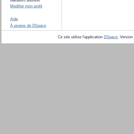
utilisateurs autorisés
Modifier mon profil
Aide
À propos de DSpace
Ce site utilise l'application
DSpace
, Version