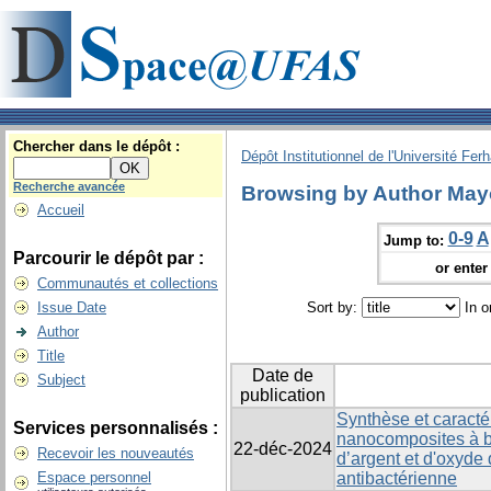
Chercher dans le dépôt :
Dépôt Institutionnel de l'Université Fer
Recherche avancée
Browsing by Author May
Accueil
0-9
A
Jump to:
Parcourir le dépôt par :
or enter 
Communautés et collections
Issue Date
Sort by:
In o
Author
Title
Date de
Subject
publication
Synthèse et caracté
Services personnalisés :
nanocomposites à b
22-déc-2024
Recevoir les nouveautés
d’argent et d'oxyde 
Espace personnel
antibactérienne