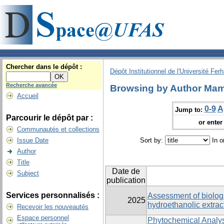
Chercher dans le dépôt :
Dépôt Institutionnel de l'Université Fer
Recherche avancée
Browsing by Author Mam
Accueil
0-9
A
Jump to:
Parcourir le dépôt par :
or enter 
Communautés et collections
Issue Date
Sort by:
In o
Author
Title
Date de
Subject
publication
Services personnalisés :
Assessment of biologi
2025
hydroethanolic extrac
Recevoir les nouveautés
Espace personnel
Phytochemical Analysi